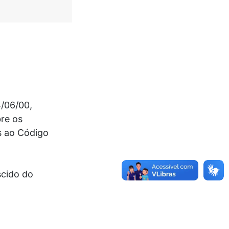
4/06/00,
bre os
es ao Código
scido do