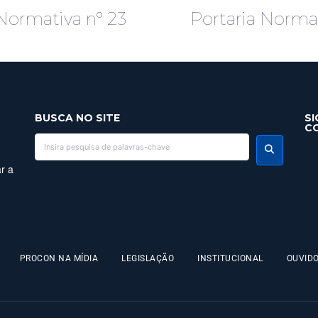
 Normativa nº 23
Portaria Normat
BUSCA NO SITE
SI
C
r a
PROCON NA MÍDIA
LEGISLAÇÃO
INSTITUCIONAL
OUVIDO