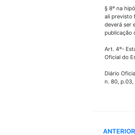
§ 8º na hipó
ali previst
deverá ser 
publicação 
Art. 4º- Es
Oficial do E
Diário Ofici
n. 80, p.03
ANTERIO