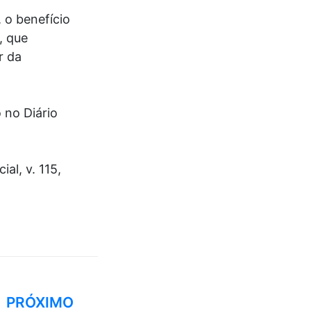
, o benefício
, que
r da
 no Diário
al, v. 115,
PRÓXIMO