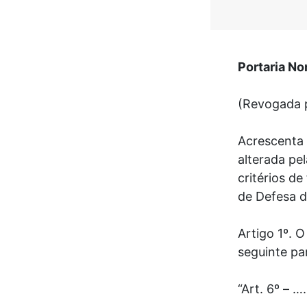
Portaria No
(Revogada p
Acrescenta 
alterada pe
critérios d
de Defesa d
Artigo 1º. 
seguinte pa
“Art. 6º