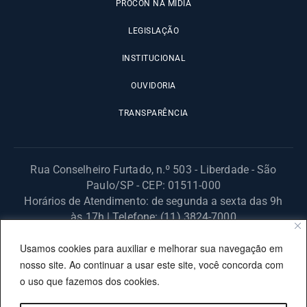
PROCON NA MÍDIA
LEGISLAÇÃO
INSTITUCIONAL
OUVIDORIA
TRANSPARÊNCIA
Rua Conselheiro Furtado, n.º 503 - Liberdade - São
Paulo/SP - CEP: 01511-000
Horários de Atendimento: de segunda a sexta das 9h
às 17h | Telefone: (11) 3824-7000
© 2025 Fundação Procon – SP – Todos os direitos reservados. |
Usamos cookies para auxiliar e melhorar sua navegação em
Site desenvolvido pela PRODESP.
nosso site. Ao continuar a usar este site, você concorda com
o uso que fazemos dos cookies.