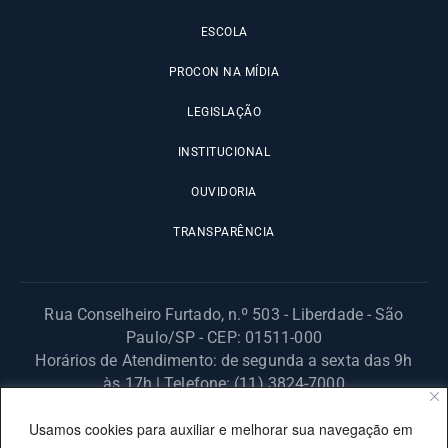
ESCOLA
PROCON NA MÍDIA
LEGISLAÇÃO
INSTITUCIONAL
OUVIDORIA
TRANSPARÊNCIA
Rua Conselheiro Furtado, n.º 503 - Liberdade - São
Paulo/SP - CEP: 01511-000
Horários de Atendimento: de segunda a sexta das 9h
às 17h | Telefone: (11) 3824-7000
© 2025 Fundação Procon – SP – Todos os direitos reservados. |
Usamos cookies para auxiliar e melhorar sua navegação em
Site desenvolvido pela PRODESP.