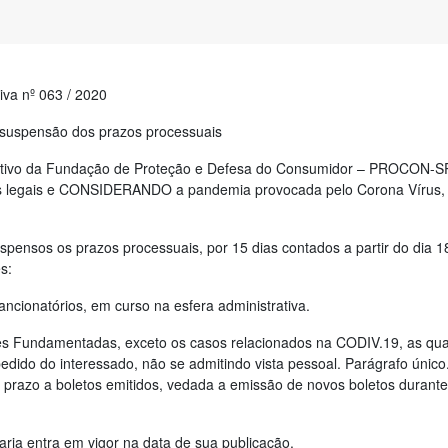
iva nº 063 / 2020
 suspensão dos prazos processuais
utivo da Fundação de Proteção e Defesa do Consumidor – PROCON-SP
es legais e CONSIDERANDO a pandemia provocada pelo Corona Vírus,
uspensos os prazos processuais, por 15 dias contados a partir do dia 
s:
ancionatórios, em curso na esfera administrativa.
es Fundamentadas, exceto os casos relacionados na CODIV.19, as qua
 pedido do interessado, não se admitindo vista pessoal. Parágrafo único
prazo a boletos emitidos, vedada a emissão de novos boletos durante 
taria entra em vigor na data de sua publicação.