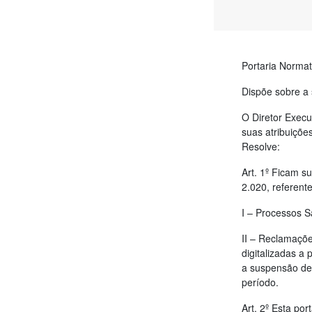
Portaria Normat
Dispõe sobre a
O Diretor Exec
suas atribuiçõ
Resolve:
Art. 1º Ficam s
2.020, referente
I – Processos S
II – Reclamaçõ
digitalizadas a
a suspensão de 
período.
Art. 2º Esta por