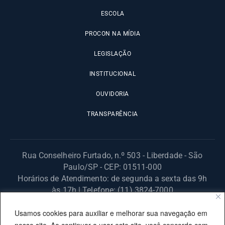
ESCOLA
PROCON NA MÍDIA
LEGISLAÇÃO
INSTITUCIONAL
OUVIDORIA
TRANSPARÊNCIA
Rua Conselheiro Furtado, n.º 503 - Liberdade - São
Paulo/SP - CEP: 01511-000
Horários de Atendimento: de segunda a sexta das 9h
às 17h | Telefone: (11) 3824-7000
© 2025 Fundação Procon – SP – Todos os direitos reservados. |
Usamos cookies para auxiliar e melhorar sua navegação em
Site desenvolvido pela PRODESP.
nosso site. Ao continuar a usar este site, você concorda com