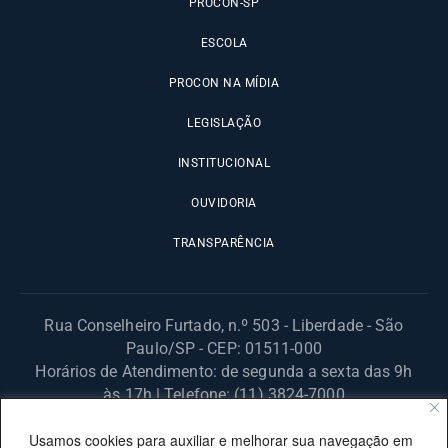
PROCON-SP
ESCOLA
PROCON NA MÍDIA
LEGISLAÇÃO
INSTITUCIONAL
OUVIDORIA
TRANSPARÊNCIA
Rua Conselheiro Furtado, n.º 503 - Liberdade - São
Paulo/SP - CEP: 01511-000
Horários de Atendimento: de segunda a sexta das 9h
às 17h | Telefone: (11) 3824-7000
© 2025 Fundação Procon – SP – Todos os direitos reservados. |
Usamos cookies para auxiliar e melhorar sua navegação em