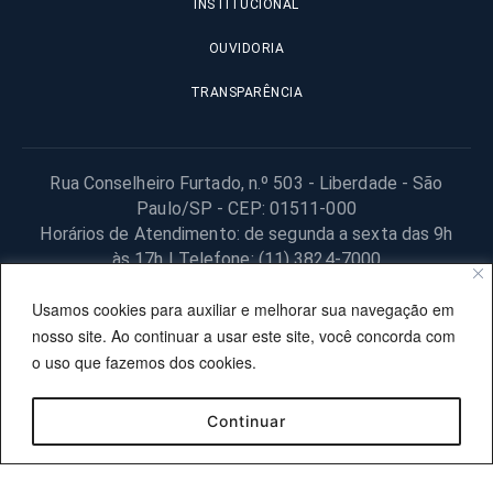
INSTITUCIONAL
OUVIDORIA
TRANSPARÊNCIA
Rua Conselheiro Furtado, n.º 503 - Liberdade - São
Paulo/SP - CEP: 01511-000
Horários de Atendimento: de segunda a sexta das 9h
às 17h | Telefone: (11) 3824-7000
© 2025 Fundação Procon – SP – Todos os direitos reservados. |
Usamos cookies para auxiliar e melhorar sua navegação em
Site desenvolvido pela PRODESP.
nosso site. Ao continuar a usar este site, você concorda com
o uso que fazemos dos cookies.
Continuar
OUVIDORIA
TRANSPARÊNCIA