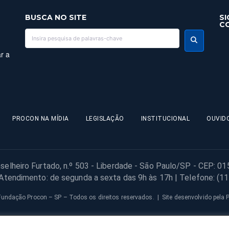
BUSCA NO SITE
SI
C
r a
PROCON NA MÍDIA
LEGISLAÇÃO
INSTITUCIONAL
OUVID
selheiro Furtado, n.º 503 - Liberdade - São Paulo/SP - CEP: 0
 Atendimento: de segunda a sexta das 9h às 17h | Telefone: (1
undação Procon – SP – Todos os direitos reservados. | Site desenvolvido pela