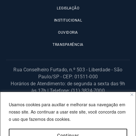
LEGISLAÇÃO
INSTITUCIONAL
OUVIDORIA
TRANSPARÊNCIA
Rua Conselheiro Furtado, n.º 503 - Liberdade - São
Paulo/SP - CEP: 01511-000
Horários de Atendimento: de segunda a sexta das 9h
às 17h | Telefone: (11) 3824-7000
© 2025 Fundação Procon – SP – Todos os direitos reservados. |
Usamos cookies para auxiliar e melhorar sua navegação em
Site desenvolvido pela PRODESP.
nosso site. Ao continuar a usar este site, você concorda com
o uso que fazemos dos cookies.
Continuar