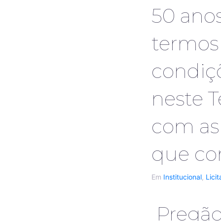
50 ano
termos 
condiçõ
neste T
com as 
que co
Em
Institucional
,
Lici
Pregão