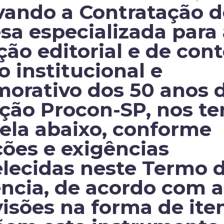
vando a Contratação d
a especializada para 
ão editorial e de con
ro institucional e
orativo dos 50 anos 
ção Procon-SP, nos t
ela abaixo, conforme
ões e exigências
lecidas neste Termo 
ncia, de acordo com a
isões na forma de ite