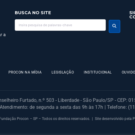
BUSCA NO SITE
SI
C
r a
PROCON NA MÍDIA
LEGISLAÇÃO
INSTITUCIONAL
OUVIDO
selheiro Furtado, n.º 503 - Liberdade - São Paulo/SP - CEP: 0
 Atendimento: de segunda a sexta das 9h às 17h | Telefone: (1
undação Procon – SP – Todos os direitos reservados. | Site desenvolvido pela