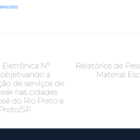
90043/2025
R
 Eletrônica Nº
Relatórios de Pes
 objetivando a
Material Es
ção de serviços de
reak nas cidades
osé do Rio Preto e
Preto/SP.