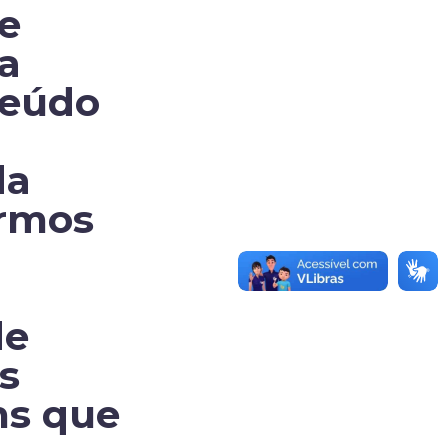
e
a
teúdo
da
ermos
de
s
ns que