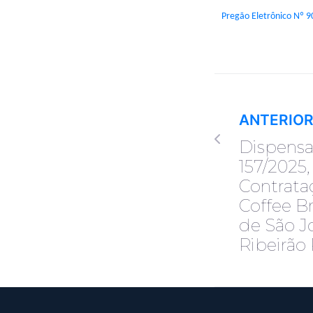
Pregão Eletrônico Nº 
ANTERIO
Dispensa
157/2025,
Contrata
Coffee B
de São J
Ribeirão 