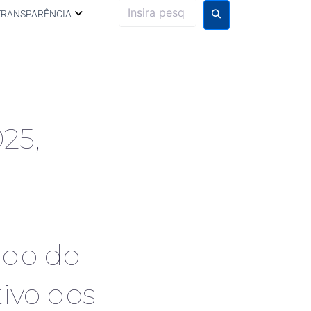
TRANSPARÊNCIA
25,
údo do
tivo dos