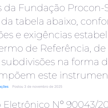
s da Fundação Procon-S
da tabela abaixo, conf
es e exigências estabe
ermo de Referência, de
subdivisões na forma d
mpõem este instrumen
tações
Postou
3 de novembro de 2025
 Eletrônico Nº 90043/20