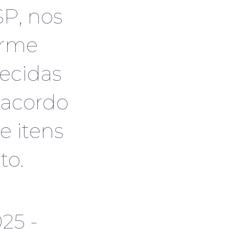
P, nos
orme
lecidas
 acordo
e itens
to.
25 -