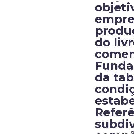
objeti
empres
produç
do liv
comem
Funda
da tab
condiç
estabe
Referê
subdiv