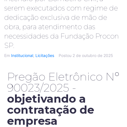
serem executados com regime de
dedicação exclusiva de mão de
obra, para atendimento das
necessidades da Fundação Procon
SP.
Em
Institucional
,
Licitações
Postou
2 de outubro de 2025
Pregão Eletrônico Nº
90023/2025 -
objetivando a
contratação de
empresa