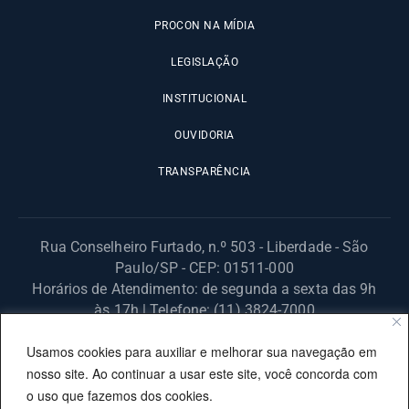
PROCON NA MÍDIA
LEGISLAÇÃO
INSTITUCIONAL
OUVIDORIA
TRANSPARÊNCIA
Rua Conselheiro Furtado, n.º 503 - Liberdade - São
Paulo/SP - CEP: 01511-000
Horários de Atendimento: de segunda a sexta das 9h
às 17h | Telefone: (11) 3824-7000
© 2025 Fundação Procon – SP – Todos os direitos reservados. |
Usamos cookies para auxiliar e melhorar sua navegação em
Site desenvolvido pela PRODESP.
nosso site. Ao continuar a usar este site, você concorda com
o uso que fazemos dos cookies.