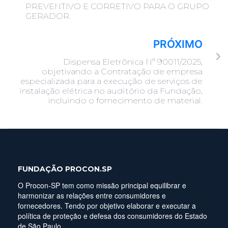
PREVENTIVO E CORRETIVO PARA O GRUPO
GERADOR.
PRÓXIMO
Dispensa Eletrônica Nº 90011/2025,
objetivando a Contratação de empresa
especializada para a execução de serviços de
instalação elétrica no auditório da Fundação,
incluindo o fornecimento de material.
FUNDAÇÃO PROCON.SP
O Procon-SP tem como missão principal equilibrar e
harmonizar as relações entre consumidores e
fornecedores. Tendo por objetivo elaborar e executar a
política de proteção e defesa dos consumidores do Estado
de São Paulo.