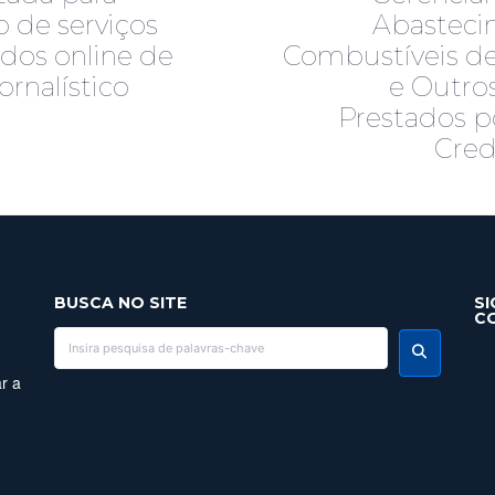
o de serviços
Abasteci
ados online de
Combustíveis de
ornalístico
e Outros
Prestados p
Cred
BUSCA NO SITE
SI
C
r a