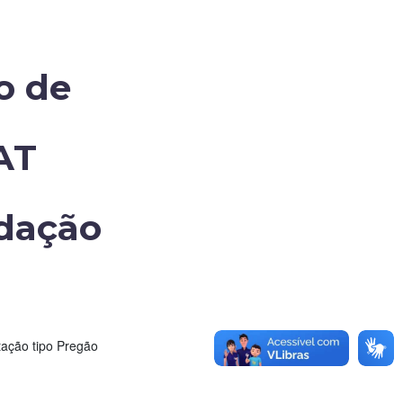
o de
IAT
ndação
ção tipo Pregão