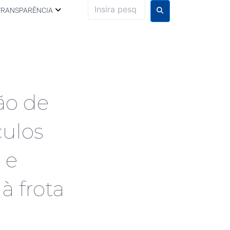
TRANSPARÊNCIA
ão de
culos
 e
 frota