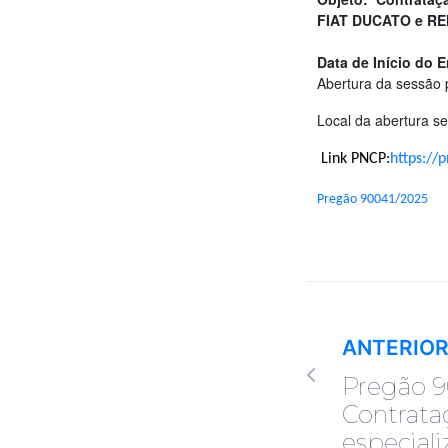
FIAT DUCATO e REN
Data de Início do 
Abertura da sessão 
Local da abertura s
Link PNCP:
https://
Pregão 90041/2025
ANTERIO
Pregão 9
Contrata
especiali