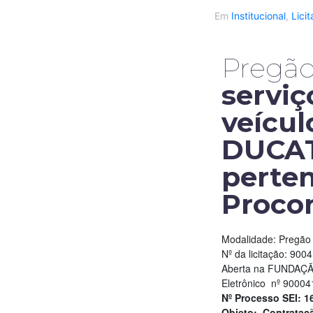
Em
Institucional
,
Lici
Pregão
serviç
veícul
DUCAT
perten
Proco
Modalidade: Pregão 
Nº da licitação: 900
Aberta na FUNDAÇ
Eletrônico nº 900
Nº Processo SEI: 
Objeto:
Contratação