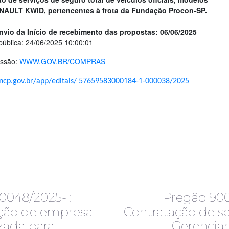
AULT KWID, pertencentes à frota da Fundação Procon-SP.
Envio da Início de recebimento das propostas: 06/06/2025
pública: 24/06/2025 10:00:01
essão:
WWW.GOV.BR/COMPRAS
pncp.gov.br/app/editais/ 57659583000184-1-000038/2025
R
0048/2025- :
Pregão 90
ção de empresa
Contratação de se
zada para
Gerencia