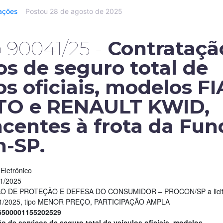
tações
Postou
28 de agosto de 2025
 90041/25 -
Contrataçã
os de seguro total de
os oficiais, modelos F
O e RENAULT KWID,
centes à frota da Fu
n-SP.
Eletrônico
41/2025
ÃO DE PROTEÇÃO E DEFESA DO CONSUMIDOR – PROCON/SP a licita
041/2025, tipo MENOR PREÇO, PARTICIPAÇÃO AMPLA
16500001155202529
 de serviços de seguro total de veículos oficiais, modelos