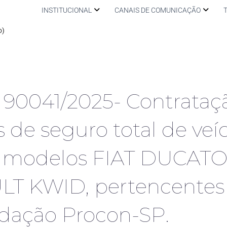
INSTITUCIONAL
CANAIS DE COMUNICAÇÃO
o)
 90041/2025- Contrataç
s de seguro total de veí
s, modelos FIAT DUCATO
T KWID, pertencentes à
dação Procon-SP.