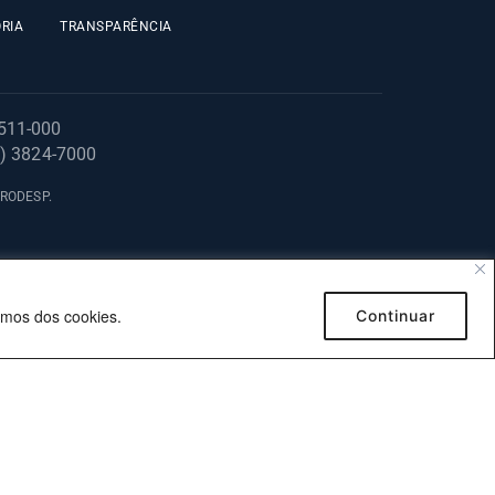
RIA
TRANSPARÊNCIA
1511-000
1) 3824-7000
 PRODESP.
emos dos cookies.
Continuar