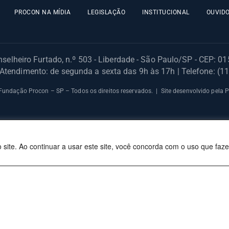
PROCON NA MÍDIA
LEGISLAÇÃO
INSTITUCIONAL
OUVIDO
selheiro Furtado, n.º 503 - Liberdade - São Paulo/SP - CEP: 0
 Atendimento: de segunda a sexta das 9h às 17h | Telefone: (1
undação Procon – SP – Todos os direitos reservados. | Site desenvolvido pela
site. Ao continuar a usar este site, você concorda com o uso que faz