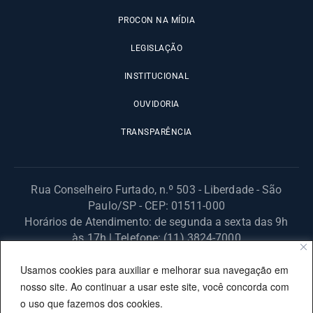
PROCON NA MÍDIA
LEGISLAÇÃO
INSTITUCIONAL
OUVIDORIA
TRANSPARÊNCIA
Rua Conselheiro Furtado, n.º 503 - Liberdade - São
Paulo/SP - CEP: 01511-000
Horários de Atendimento: de segunda a sexta das 9h
às 17h | Telefone: (11) 3824-7000
© 2025 Fundação Procon – SP – Todos os direitos reservados. |
Usamos cookies para auxiliar e melhorar sua navegação em
Site desenvolvido pela PRODESP.
nosso site. Ao continuar a usar este site, você concorda com
o uso que fazemos dos cookies.