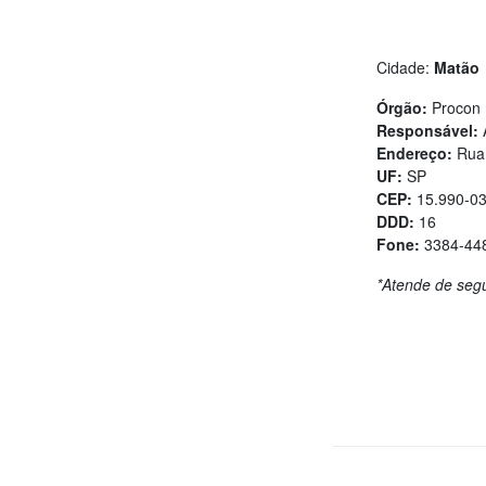
Cidade:
Matão
Órgão:
Procon
Responsável:
A
Endereço:
Rua 
UF:
SP
CEP:
15.990-0
DDD:
16
Fone:
3384-448
*Atende de segu