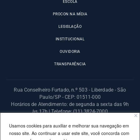
ESCOLA
PROCON NA MÍDIA
LEGISLAÇÃO
INSTITUCIONAL
OUVIDORIA
TRANSPARÊNCIA
Rua Conselheiro Furtado, n.º 503 - Liberdade - São
Paulo/SP - CEP: 01511-000
Horários de Atendimento: de segunda a sexta das 9h
às 17h | Telefone: (11) 3824-7000
© 2025 Fundação Procon – SP – Todos os direitos reservados. |
Usamos cookies para auxiliar e melhorar sua navegação em
Site desenvolvido pela PRODESP.
nosso site. Ao continuar a usar este site, você concorda com