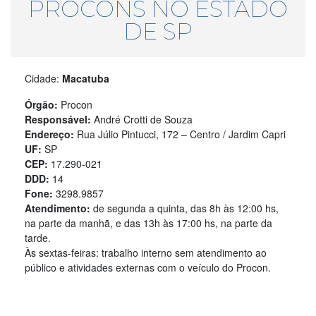
PROCONS NO ESTADO
DE SP
Cidade:
Macatuba
Órgão:
Procon
Responsável:
André Crotti de Souza
Endereço:
Rua Júlio Pintucci, 172 – Centro / Jardim Capri
UF:
SP
CEP:
17.290-021
DDD:
14
Fone:
3298.9857
Atendimento:
de segunda a quinta, das 8h às 12:00 hs,
na parte da manhã, e das 13h às 17:00 hs, na parte da
tarde.
Às sextas-feiras: trabalho interno sem atendimento ao
público e atividades externas com o veículo do Procon.