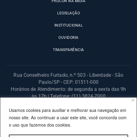
PROCON NA MÍDIA
LEGISLAÇÃO
INSTITUCIONAL
OUVIDORIA
TRANSPARÊNCIA
Rua Conselheiro Furtado, n.º 503 - Liberdade - São
Paulo/SP - CEP: 01511-000
Horários de Atendimento: de segunda a sexta das 9h
às 17h | Telefone: (11) 3824-7000
© 2025 Fundação Procon – SP – Todos os direitos reservados. |
Usamos cookies para auxiliar e melhorar sua navegação em
Site desenvolvido pela PRODESP.
nosso site. Ao continuar a usar este site, você concorda com
o uso que fazemos dos cookies.