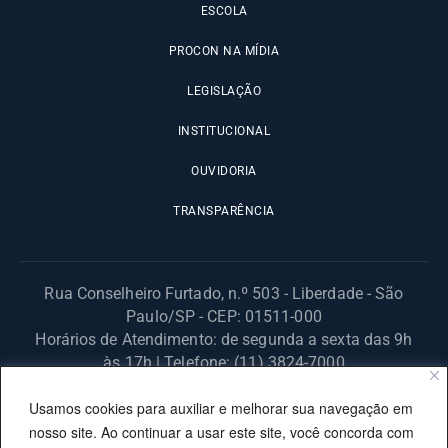
ESCOLA
PROCON NA MÍDIA
LEGISLAÇÃO
INSTITUCIONAL
OUVIDORIA
TRANSPARÊNCIA
Rua Conselheiro Furtado, n.º 503 - Liberdade - São
Paulo/SP - CEP: 01511-000
Horários de Atendimento: de segunda a sexta das 9h
às 17h | Telefone: (11) 3824-7000
© 2025 Fundação Procon – SP – Todos os direitos reservados. |
Usamos cookies para auxiliar e melhorar sua navegação em
Site desenvolvido pela PRODESP.
nosso site. Ao continuar a usar este site, você concorda com