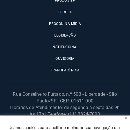
PROCON-SP
ESCOLA
PROCON NA MÍDIA
LEGISLAÇÃO
INSTITUCIONAL
OUVIDORIA
TRANSPARÊNCIA
Rua Conselheiro Furtado, n.º 503 - Liberdade - São
Paulo/SP - CEP: 01511-000
Horários de Atendimento: de segunda a sexta das 9h
às 17h | Telefone: (11) 3824-7000
© 2025 Fundação Procon – SP – Todos os direitos reservados. |
Usamos cookies para auxiliar e melhorar sua navegação em