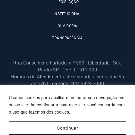
LEGISLAÇÃO
INSTITUCIONAL
OUVIDORIA
TRANSPARÊNCIA
Rua Conselheiro Furtado, n.º 503 - Liberdade - São
Paulo/SP - CEP: 01511-000
Horários de Atendimento: de segunda a sexta das 9h
às 17h | Telefone: (11) 3824-7000
© 2025 Fundação Procon – SP – Todos os direitos reservados. |
Usamos cookies para auxiliar e melhorar sua navegação em
Site desenvolvido pela PRODESP.
nosso site. Ao continuar a usar este site, você concorda com
o uso que fazemos dos cookies.
Continuar
OUVIDORIA