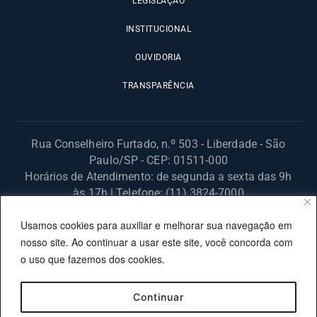
LEGISLAÇÃO
INSTITUCIONAL
OUVIDORIA
TRANSPARÊNCIA
Rua Conselheiro Furtado, n.º 503 - Liberdade - São
Paulo/SP - CEP: 01511-000
Horários de Atendimento: de segunda a sexta das 9h
às 17h | Telefone: (11) 3824-7000
© 2025 Fundação Procon – SP – Todos os direitos reservados. |
Usamos cookies para auxiliar e melhorar sua navegação em
Site desenvolvido pela PRODESP.
nosso site. Ao continuar a usar este site, você concorda com
o uso que fazemos dos cookies.
Continuar
OUVIDORIA