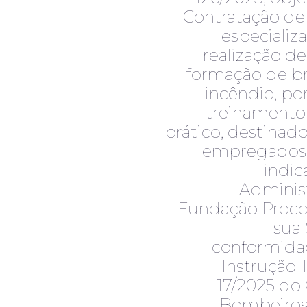
Contratação d
especializ
realização d
formação de b
incêndio, po
treinamento 
prático, destinad
empregados 
indic
Adminis
Fundação Proco
sua
conformida
Instrução 
17/2025 do
Bombeiros,