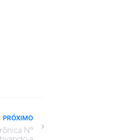
PRÓXIMO
rônica Nº
etivando a