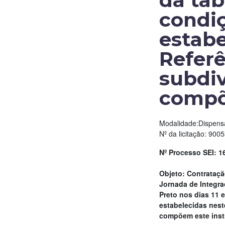
da tab
condiç
estabe
Referê
subdiv
compõ
Modalidade:Dispensa
Nº da licitação: 900
Nº Processo SEI: 1
Objeto: Contrataçã
Jornada de Integra
Preto nos dias 11 
estabelecidas nest
compõem este inst