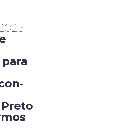
2025 -
e
 para
con-
 Preto
ermos