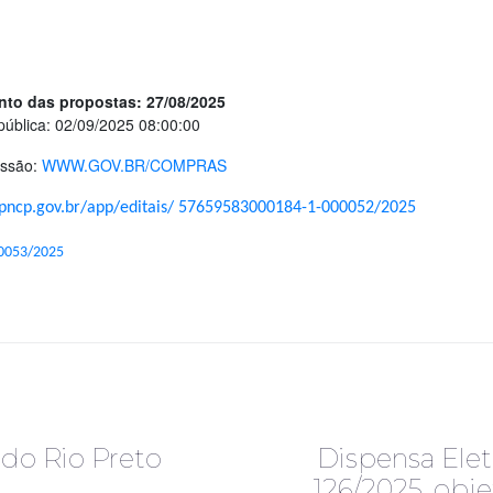
nto das propostas: 27/08/2025
pública: 02/09/2025 08:00:00
essão:
WWW.GOV.BR/COMPRAS
/pncp.gov.br/app/editais/ 57659583000184-1-000052/2025
90053/2025
R
 do Rio Preto
Dispensa Elet
126/2025, obj