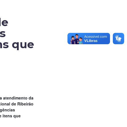
de
s
ns que
.
ra atendimento da
ional de Ribeirão
igências
e itens que