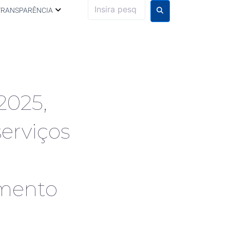
TRANSPARÊNCIA
2025,
erviços
imento