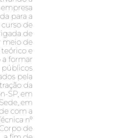
e empresa
ada para a
e curso de
rigada de
r meio de
teórico e
o a formar
públicos
ados pela
tração da
n-SP, em
 Sede, em
de com a
Técnica nº
 Corpo de
 a fim de