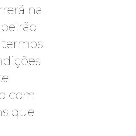
rerá na
beirão
s termos
ndições
te
do com
ns que