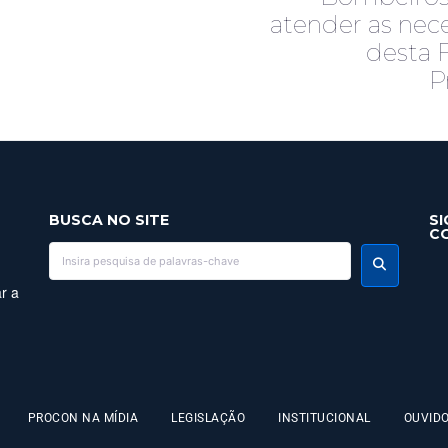
atender as nec
desta 
P
BUSCA NO SITE
SI
C
r a
PROCON NA MÍDIA
LEGISLAÇÃO
INSTITUCIONAL
OUVIDO