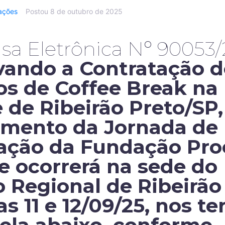
tações
Postou
8 de outubro de 2025
sa Eletrônica Nº 90053/
vando a Contratação d
os de Coffee Break na
 de Ribeirão Preto/SP,
imento da Jornada de
ração da Fundação Pro
e ocorrerá na sede do
 Regional de Ribeirão
as 11 e 12/09/25, nos t