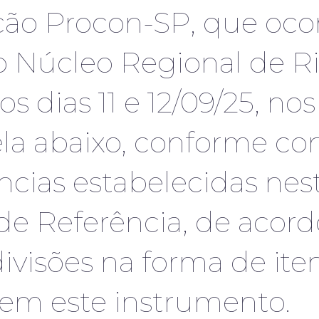
ão Procon-SP, que ocor
o Núcleo Regional de Ri
os dias 11 e 12/09/25, no
la abaixo, conforme co
ncias estabelecidas nes
de Referência, de acor
ivisões na forma de ite
m este instrumento.