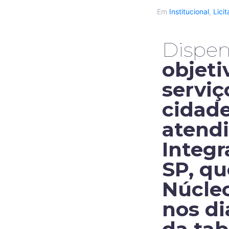
Em
Institucional
,
Lici
Dispen
objeti
serviç
cidade
atend
Integ
SP, qu
Núcleo
nos di