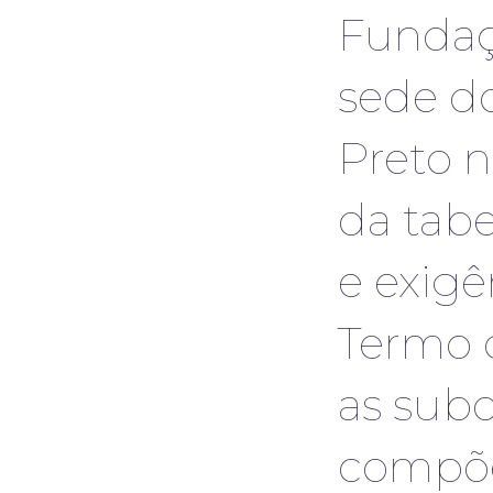
Fundaç
sede d
Preto n
da tabe
e exigê
Termo 
as subd
compõe