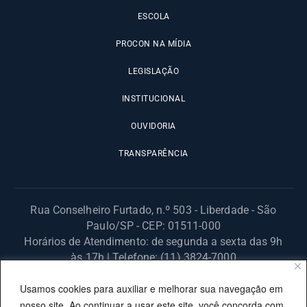
ESCOLA
PROCON NA MÍDIA
LEGISLAÇÃO
INSTITUCIONAL
OUVIDORIA
TRANSPARÊNCIA
Rua Conselheiro Furtado, n.º 503 - Liberdade - São
Paulo/SP - CEP: 01511-000
Horários de Atendimento: de segunda a sexta das 9h
às 17h | Telefone: (11) 3824-7000
© 2025 Fundação Procon – SP – Todos os direitos reservados. |
Usamos cookies para auxiliar e melhorar sua navegação em
Site desenvolvido pela PRODESP.
nosso site. Ao continuar a usar este site, você concorda com