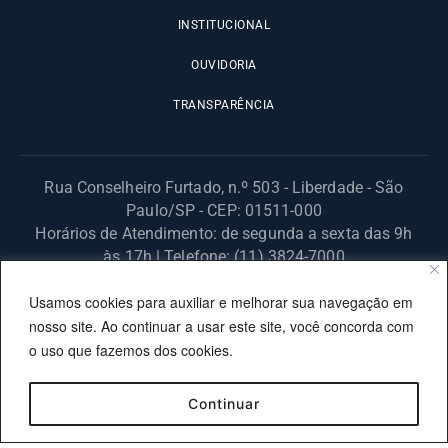
INSTITUCIONAL
OUVIDORIA
TRANSPARÊNCIA
Rua Conselheiro Furtado, n.º 503 - Liberdade - São
Paulo/SP - CEP: 01511-000
Horários de Atendimento: de segunda a sexta das 9h
às 17h | Telefone: (11) 3824-7000
© 2025 Fundação Procon – SP – Todos os direitos reservados. |
Usamos cookies para auxiliar e melhorar sua navegação em
Site desenvolvido pela PRODESP.
nosso site. Ao continuar a usar este site, você concorda com
o uso que fazemos dos cookies.
Continuar
OUVIDORIA