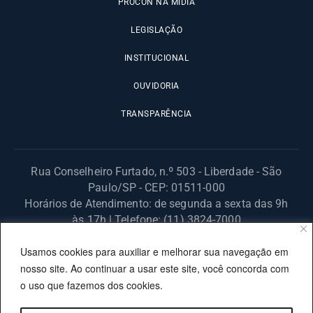
PROCON NA MÍDIA
LEGISLAÇÃO
INSTITUCIONAL
OUVIDORIA
TRANSPARÊNCIA
Rua Conselheiro Furtado, n.º 503 - Liberdade - São
Paulo/SP - CEP: 01511-000
Horários de Atendimento: de segunda a sexta das 9h
às 17h | Telefone: (11) 3824-7000
© 2025 Fundação Procon – SP – Todos os direitos reservados. |
Usamos cookies para auxiliar e melhorar sua navegação em
Site desenvolvido pela PRODESP.
nosso site. Ao continuar a usar este site, você concorda com
o uso que fazemos dos cookies.