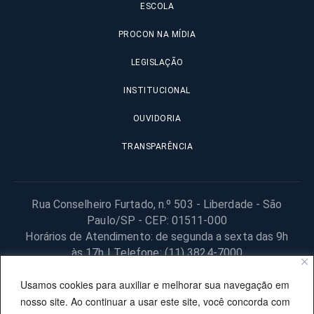
ESCOLA
PROCON NA MÍDIA
LEGISLAÇÃO
INSTITUCIONAL
OUVIDORIA
TRANSPARÊNCIA
Rua Conselheiro Furtado, n.º 503 - Liberdade - São
Paulo/SP - CEP: 01511-000
Horários de Atendimento: de segunda a sexta das 9h
às 17h | Telefone: (11) 3824-7000
© 2025 Fundação Procon – SP – Todos os direitos reservados. |
Usamos cookies para auxiliar e melhorar sua navegação em
Site desenvolvido pela PRODESP.
nosso site. Ao continuar a usar este site, você concorda com