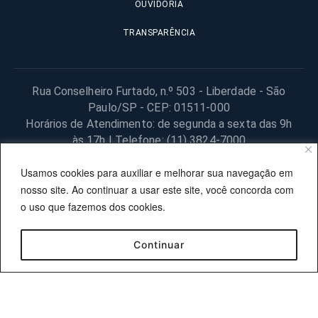
OUVIDORIA
TRANSPARÊNCIA
Rua Conselheiro Furtado, n.º 503 - Liberdade - São
Paulo/SP - CEP: 01511-000
Horários de Atendimento: de segunda a sexta das 9h
às 17h | Telefone: (11) 3824-7000
© 2025 Fundação Procon – SP – Todos os direitos reservados. |
Usamos cookies para auxiliar e melhorar sua navegação em
Site desenvolvido pela PRODESP.
nosso site. Ao continuar a usar este site, você concorda com
o uso que fazemos dos cookies.
Continuar
OUVIDORIA
TRANSPARÊNCIA
SIC