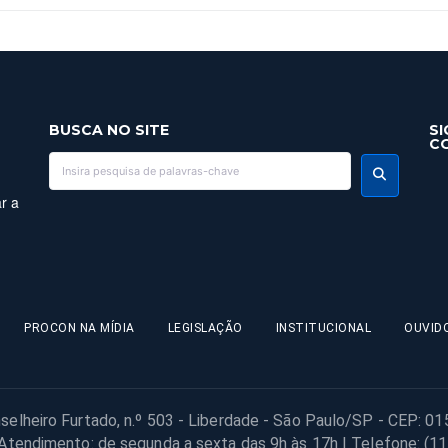
BUSCA NO SITE
SI
C
r a
PROCON NA MÍDIA
LEGISLAÇÃO
INSTITUCIONAL
OUVID
selheiro Furtado, n.º 503 - Liberdade - São Paulo/SP - CEP: 0
 Atendimento: de segunda a sexta das 9h às 17h | Telefone: (1