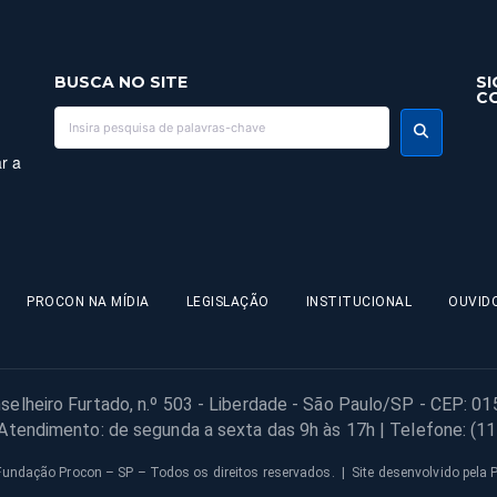
BUSCA NO SITE
SI
C
r a
PROCON NA MÍDIA
LEGISLAÇÃO
INSTITUCIONAL
OUVID
selheiro Furtado, n.º 503 - Liberdade - São Paulo/SP - CEP: 0
 Atendimento: de segunda a sexta das 9h às 17h | Telefone: (1
undação Procon – SP – Todos os direitos reservados. | Site desenvolvido pela