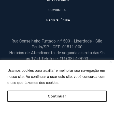
OUVIDORIA
TRANSPARÊNCIA
Rua Conselheiro Furtado, n.º 503 - Liberdade - São
Paulo/SP - CEP: 01511-000
Horários de Atendimento: de segunda a sexta das 9h
às 17h | Telefone: (11) 3824-7000
© 2025 Fundação Procon – SP – Todos os direitos reservados. |
Usamos cookies para auxiliar e melhorar sua navegação em
Site desenvolvido pela PRODESP.
nosso site. Ao continuar a usar este site, você concorda com
o uso que fazemos dos cookies.
Continuar
OUVIDORIA
TRANSPARÊNCIA