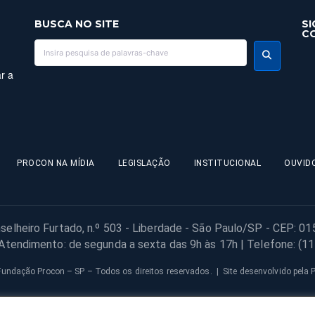
BUSCA NO SITE
SI
C
r a
PROCON NA MÍDIA
LEGISLAÇÃO
INSTITUCIONAL
OUVID
selheiro Furtado, n.º 503 - Liberdade - São Paulo/SP - CEP: 0
 Atendimento: de segunda a sexta das 9h às 17h | Telefone: (1
undação Procon – SP – Todos os direitos reservados. | Site desenvolvido pela