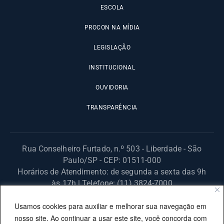
ESCOLA
PROCON NA MÍDIA
LEGISLAÇÃO
INSTITUCIONAL
OUVIDORIA
TRANSPARÊNCIA
Rua Conselheiro Furtado, n.º 503 - Liberdade - São
Paulo/SP - CEP: 01511-000
Horários de Atendimento: de segunda a sexta das 9h
às 17h | Telefone: (11) 3824-7000
© 2025 Fundação Procon – SP – Todos os direitos reservados. |
Usamos cookies para auxiliar e melhorar sua navegação em
Site desenvolvido pela PRODESP.
nosso site. Ao continuar a usar este site, você concorda com