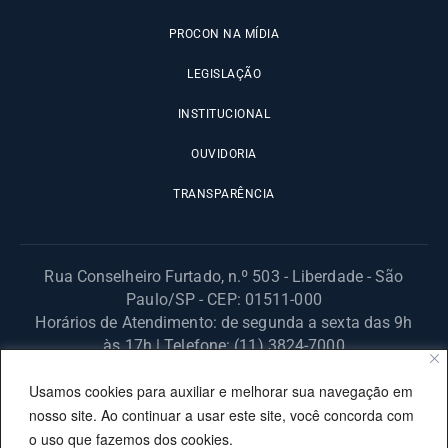
PROCON NA MÍDIA
LEGISLAÇÃO
INSTITUCIONAL
OUVIDORIA
TRANSPARÊNCIA
Rua Conselheiro Furtado, n.º 503 - Liberdade - São
Paulo/SP - CEP: 01511-000
Horários de Atendimento: de segunda a sexta das 9h
às 17h | Telefone: (11) 3824-7000
© 2025 Fundação Procon – SP – Todos os direitos reservados. |
Usamos cookies para auxiliar e melhorar sua navegação em
Site desenvolvido pela PRODESP.
nosso site. Ao continuar a usar este site, você concorda com
o uso que fazemos dos cookies.