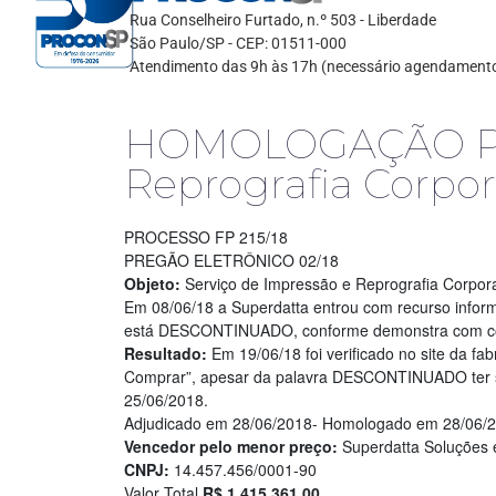
Rua Conselheiro Furtado, n.º 503 - Liberdade
São Paulo/SP - CEP: 01511-000
Atendimento das 9h às 17h (necessário agendament
HOMOLOGAÇÃO Preg
Reprografia Corpor
PROCESSO FP 215/18
PREGÃO ELETRÔNICO 02/18
Objeto:
Serviço de Impressão e Reprografia Corpora
Em 08/06/18 a Superdatta entrou com recurso info
está DESCONTINUADO, conforme demonstra com copia 
Resultado:
Em 19/06/18 foi verificado no site da f
Comprar”, apesar da palavra DESCONTINUADO ter si
25/06/2018.
Adjudicado em 28/06/2018- Homologado em 28/06/
Vencedor pelo menor preço:
Superdatta Soluções 
CNPJ:
14.457.456/0001-90
Valor Total
R$ 1.415.361,00