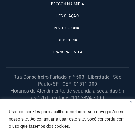
PROCON NA MÍDIA
LEGISLAÇÃO
INSTITUCIONAL
OUVIDORIA
TRANSPARÊNCIA
Rua Conselheiro Furtado, n.º 503 - Liberdade - São
Paulo/SP - CEP: 01511-000
Horários de Atendimento: de segunda a sexta das 9h
às 17h | Telefone: (11) 3824-7000
© 2025 Fundação Procon – SP – Todos os direitos reservados. |
Usamos cookies para auxiliar e melhorar sua navegação em
Site desenvolvido pela PRODESP.
nosso site. Ao continuar a usar este site, você concorda com
o uso que fazemos dos cookies.