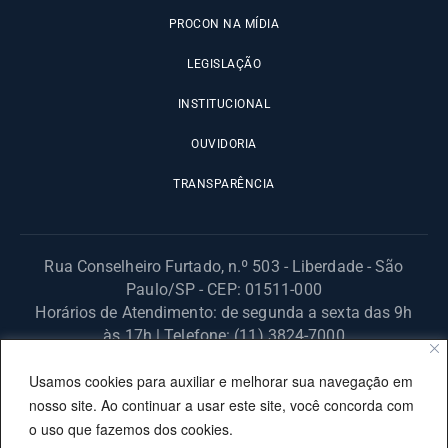
PROCON NA MÍDIA
LEGISLAÇÃO
INSTITUCIONAL
OUVIDORIA
TRANSPARÊNCIA
Rua Conselheiro Furtado, n.º 503 - Liberdade - São
Paulo/SP - CEP: 01511-000
Horários de Atendimento: de segunda a sexta das 9h
às 17h | Telefone: (11) 3824-7000
© 2025 Fundação Procon – SP – Todos os direitos reservados. |
Usamos cookies para auxiliar e melhorar sua navegação em
Site desenvolvido pela PRODESP.
nosso site. Ao continuar a usar este site, você concorda com
o uso que fazemos dos cookies.