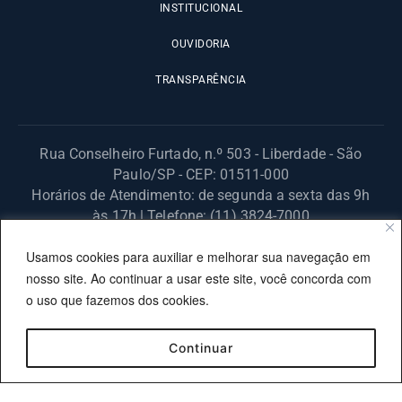
INSTITUCIONAL
OUVIDORIA
TRANSPARÊNCIA
Rua Conselheiro Furtado, n.º 503 - Liberdade - São
Paulo/SP - CEP: 01511-000
Horários de Atendimento: de segunda a sexta das 9h
às 17h | Telefone: (11) 3824-7000
© 2025 Fundação Procon – SP – Todos os direitos reservados. |
Usamos cookies para auxiliar e melhorar sua navegação em
Site desenvolvido pela PRODESP.
nosso site. Ao continuar a usar este site, você concorda com
o uso que fazemos dos cookies.
Continuar
OUVIDORIA
TRANSPARÊNCIA