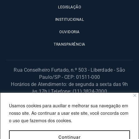
LEGISLAÇÃO
INSTITUCIONAL
OUVIDORIA
TRANSPARÊNCIA
Rua Conselheiro Furtado, n.º 503 - Liberdade - São
Paulo/SP - CEP: 01511-000
Horários de Atendimento: de segunda a sexta das 9h
às 17h | Telefone: (11) 3824-7000
© 2025 Fundação Procon – SP – Todos os direitos reservados. |
Usamos cookies para auxiliar e melhorar sua navegação em
Site desenvolvido pela PRODESP.
nosso site. Ao continuar a usar este site, você concorda com
o uso que fazemos dos cookies.
Continuar