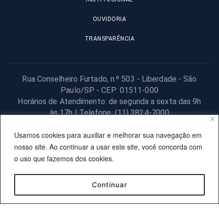
OUVIDORIA
TRANSPARÊNCIA
Rua Conselheiro Furtado, n.º 503 - Liberdade - São
Paulo/SP - CEP: 01511-000
Horários de Atendimento: de segunda a sexta das 9h
às 17h | Telefone: (11) 3824-7000
© 2025 Fundação Procon – SP – Todos os direitos reservados. |
Usamos cookies para auxiliar e melhorar sua navegação em
Site desenvolvido pela PRODESP.
nosso site. Ao continuar a usar este site, você concorda com
o uso que fazemos dos cookies.
Continuar
OUVIDORIA
TRANSPARÊNCIA