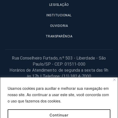
LEGISLAÇÃO
INSTITUCIONAL
OUVIDORIA
TRANSPARÊNCIA
Rua Conselheiro Furtado, n.º 503 - Liberdade - São
Paulo/SP - CEP: 01511-000
Horários de Atendimento: de segunda a sexta das 9h
às 17h | Telefone: (11) 3824-7000
© 2025 Fundação Procon – SP – Todos os direitos reservados. |
Usamos cookies para auxiliar e melhorar sua navegação em
Site desenvolvido pela PRODESP.
nosso site. Ao continuar a usar este site, você concorda com
o uso que fazemos dos cookies.
Continuar