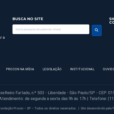
BUSCA NO SITE
SI
C
r a
PROCON NA MÍDIA
LEGISLAÇÃO
INSTITUCIONAL
OUVID
selheiro Furtado, n.º 503 - Liberdade - São Paulo/SP - CEP: 0
 Atendimento: de segunda a sexta das 9h às 17h | Telefone: (1
undação Procon – SP – Todos os direitos reservados. | Site desenvolvido pela