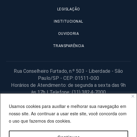
LEGISLAÇÃO
INSTITUCIONAL
OUVIDORIA
TRANSPARÊNCIA
Rua Conselheiro Furtado, n.º 503 - Liberdade - São
Paulo/SP - CEP: 01511-000
Horários de Atendimento: de segunda a sexta das 9h
às 17h | Telefone: (11) 3824-7000
© 2025 Fundação Procon – SP – Todos os direitos reservados. |
Usamos cookies para auxiliar e melhorar sua navegação em
Site desenvolvido pela PRODESP.
nosso site. Ao continuar a usar este site, você concorda com
o uso que fazemos dos cookies.