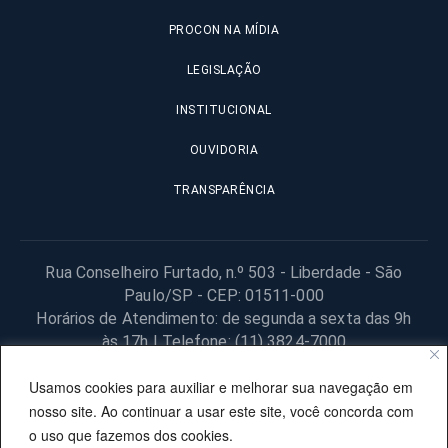
PROCON NA MÍDIA
LEGISLAÇÃO
INSTITUCIONAL
OUVIDORIA
TRANSPARÊNCIA
Rua Conselheiro Furtado, n.º 503 - Liberdade - São
Paulo/SP - CEP: 01511-000
Horários de Atendimento: de segunda a sexta das 9h
às 17h | Telefone: (11) 3824-7000
© 2025 Fundação Procon – SP – Todos os direitos reservados. |
Usamos cookies para auxiliar e melhorar sua navegação em
Site desenvolvido pela PRODESP.
nosso site. Ao continuar a usar este site, você concorda com
o uso que fazemos dos cookies.