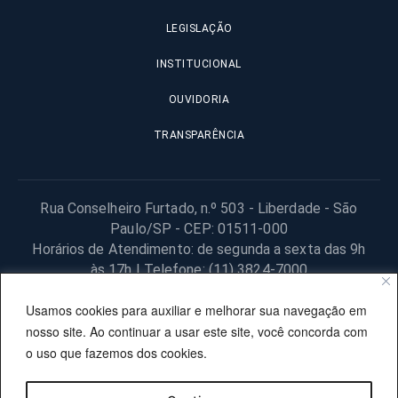
LEGISLAÇÃO
INSTITUCIONAL
OUVIDORIA
TRANSPARÊNCIA
Rua Conselheiro Furtado, n.º 503 - Liberdade - São
Paulo/SP - CEP: 01511-000
Horários de Atendimento: de segunda a sexta das 9h
às 17h | Telefone: (11) 3824-7000
© 2025 Fundação Procon – SP – Todos os direitos reservados. |
Usamos cookies para auxiliar e melhorar sua navegação em
Site desenvolvido pela PRODESP.
nosso site. Ao continuar a usar este site, você concorda com
o uso que fazemos dos cookies.