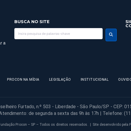
BUSCA NO SITE
SI
C
r a
PROCON NA MÍDIA
LEGISLAÇÃO
INSTITUCIONAL
OUVID
selheiro Furtado, n.º 503 - Liberdade - São Paulo/SP - CEP: 0
 Atendimento: de segunda a sexta das 9h às 17h | Telefone: (1
undação Procon – SP – Todos os direitos reservados. | Site desenvolvido pela