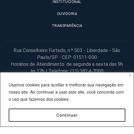
INSTITUCIONAL
OUVIDORIA
TRANSPARÊNCIA
Rua Conselheiro Furtado, n.º 503 - Liberdade - São
Paulo/SP - CEP: 01511-000
Horários de Atendimento: de segunda a sexta das 9h
às 17h | Telefone: (11) 3824-7000
© 2025 Fundação Procon – SP – Todos os direitos reservados. |
Usamos cookies para auxiliar e melhorar sua navegação em
Site desenvolvido pela PRODESP.
nosso site. Ao continuar a usar este site, você concorda com
o uso que fazemos dos cookies.
Continuar
OUVIDORIA
TRANSPARÊNCIA