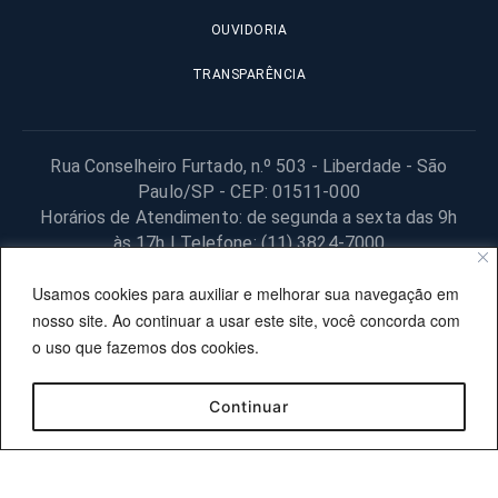
OUVIDORIA
TRANSPARÊNCIA
Rua Conselheiro Furtado, n.º 503 - Liberdade - São
Paulo/SP - CEP: 01511-000
Horários de Atendimento: de segunda a sexta das 9h
às 17h | Telefone: (11) 3824-7000
© 2025 Fundação Procon – SP – Todos os direitos reservados. |
Usamos cookies para auxiliar e melhorar sua navegação em
Site desenvolvido pela PRODESP.
nosso site. Ao continuar a usar este site, você concorda com
o uso que fazemos dos cookies.
Continuar
OUVIDORIA
TRANSPARÊNCIA