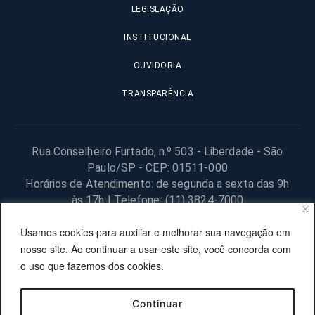
LEGISLAÇÃO
INSTITUCIONAL
OUVIDORIA
TRANSPARÊNCIA
Rua Conselheiro Furtado, n.º 503 - Liberdade - São
Paulo/SP - CEP: 01511-000
Horários de Atendimento: de segunda a sexta das 9h
às 17h | Telefone: (11) 3824-7000
© 2025 Fundação Procon – SP – Todos os direitos reservados. |
Usamos cookies para auxiliar e melhorar sua navegação em
Site desenvolvido pela PRODESP.
nosso site. Ao continuar a usar este site, você concorda com
o uso que fazemos dos cookies.
Continuar
OUVIDORIA