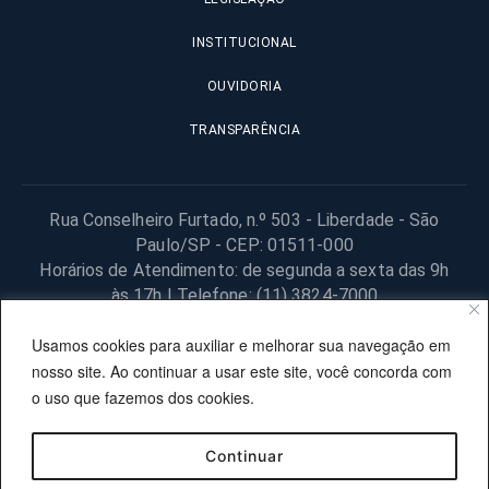
INSTITUCIONAL
OUVIDORIA
TRANSPARÊNCIA
Rua Conselheiro Furtado, n.º 503 - Liberdade - São
Paulo/SP - CEP: 01511-000
Horários de Atendimento: de segunda a sexta das 9h
às 17h | Telefone: (11) 3824-7000
© 2025 Fundação Procon – SP – Todos os direitos reservados. |
Usamos cookies para auxiliar e melhorar sua navegação em
Site desenvolvido pela PRODESP.
nosso site. Ao continuar a usar este site, você concorda com
o uso que fazemos dos cookies.
Continuar
OUVIDORIA