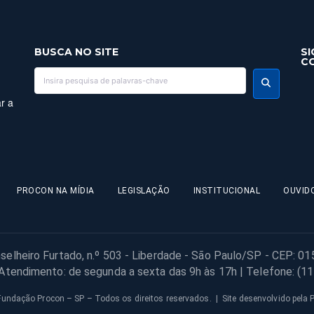
BUSCA NO SITE
SI
C
r a
PROCON NA MÍDIA
LEGISLAÇÃO
INSTITUCIONAL
OUVID
selheiro Furtado, n.º 503 - Liberdade - São Paulo/SP - CEP: 0
 Atendimento: de segunda a sexta das 9h às 17h | Telefone: (1
undação Procon – SP – Todos os direitos reservados. | Site desenvolvido pela