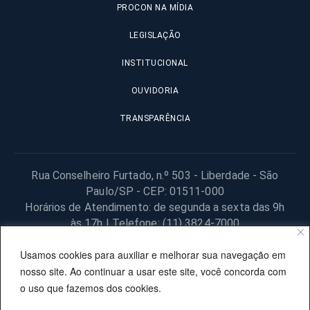
PROCON NA MÍDIA
LEGISLAÇÃO
INSTITUCIONAL
OUVIDORIA
TRANSPARÊNCIA
Rua Conselheiro Furtado, n.º 503 - Liberdade - São
Paulo/SP - CEP: 01511-000
Horários de Atendimento: de segunda a sexta das 9h
às 17h | Telefone: (11) 3824-7000
© 2025 Fundação Procon – SP – Todos os direitos reservados. |
Usamos cookies para auxiliar e melhorar sua navegação em
Site desenvolvido pela PRODESP.
nosso site. Ao continuar a usar este site, você concorda com
o uso que fazemos dos cookies.